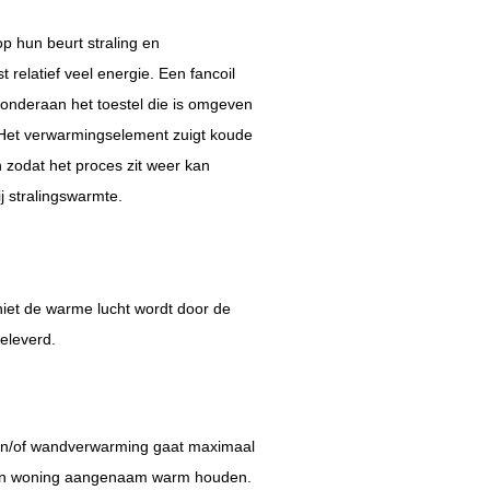
op hun beurt straling en
 relatief veel energie.
Een fancoil
s onderaan het toestel die is omgeven
 Het verwarmingselement zuigt koude
n zodat het proces zit weer kan
j stralingswarmte.
niet de warme lucht wordt door de
eleverd.
r en/of wandverwarming gaat maximaal
 een woning aangenaam warm houden.