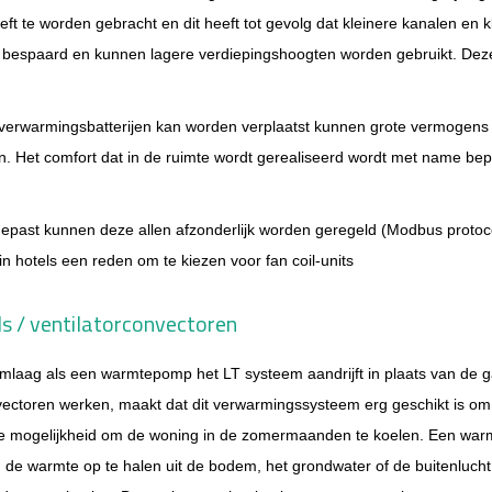
eft te worden gebracht en dit heeft tot gevolg dat kleinere kanalen e
e bespaard en kunnen lagere verdiepingshoogten worden gebruikt. Deze 
 verwarmingsbatterijen kan worden verplaatst kunnen grote vermogens
ngen. Het comfort dat in de ruimte wordt gerealiseerd wordt met name be
past kunnen deze allen afzonderlijk worden geregeld (Modbus protocol
in hotels een reden om te kiezen voor fan coil-units
ls / ventilatorconvectoren
omlaag als een warmtepomp het LT systeem aandrijft in plaats van de 
nvectoren werken, maakt dat dit verwarmingssysteem erg geschikt is 
de mogelijkheid om de woning in de zomermaanden te koelen.
Een warm
m de warmte op te halen uit de bodem, het grondwater of de buitenlucht.