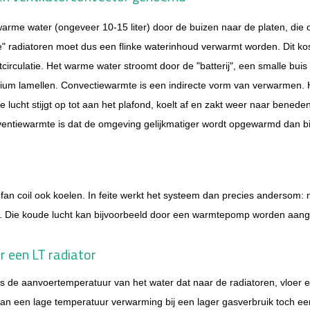
 warme water (ongeveer 10-15 liter) door de buizen naar de platen, die 
 radiatoren moet dus een flinke waterinhoud verwarmt worden. Dit kost
htcirculatie. Het warme water stroomt door de "batterij", een smalle bui
ium lamellen. Convectiewarmte is een indirecte vorm van verwarmen.
lucht stijgt op tot aan het plafond, koelt af en zakt weer naar benede
ventiewarmte is dat de omgeving gelijkmatiger wordt opgewarmd dan bi
an coil ook koelen. In feite werkt het systeem dan precies andersom: 
t. Die koude lucht kan bijvoorbeeld door een warmtepomp worden aang
r een LT radiator
is de aanvoertemperatuur van het water dat naar de radiatoren, vloe
an een lage temperatuur verwarming bij een lager gasverbruik toch