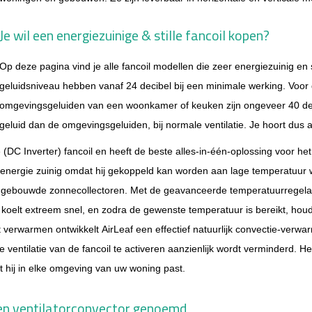
Je wil een energiezuinige & stille fancoil kopen?
Op deze pagi
na vind je alle fancoil modellen die zeer energiezuinig en s
geluidsniveau hebben vanaf 24 decibel bij een minimale werking. Voor 
omgevingsgeluiden van een woonkamer of keuken zijn ongeveer 40 dec
geluid dan de omgevingsgeluiden, bij normale ventilatie. Je hoort dus
 (DC Inverter) fancoil en heeft de beste alles-in-één-oplossing voor h
em energie zuinig omdat hij gekoppeld kan worden aan lage temperatu
ingebouwde zonnecollectoren.
Met de geavanceerde temperatuurregelaar
 koelt extreem snel, en zodra de gewenste temperatuur is bereikt, houd
t verwarmen ontwikkelt AirLeaf een effectief natuurlijk convectie-verwa
ventilatie van de fancoil te activeren aanzienlijk wordt verminderd. He
t hij in elke omgeving van uw woning past.
een ventilatorconvector genoemd