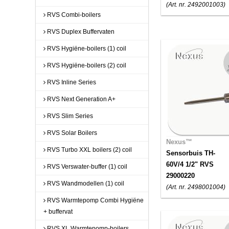
(Art. nr. 2492001003)
RVS Combi-boilers
RVS Duplex Buffervaten
RVS Hygiëne-boilers (1) coil
RVS Hygiëne-boilers (2) coil
RVS Inline Series
RVS Next Generation A+
RVS Slim Series
RVS Solar Boilers
Nexus™
RVS Turbo XXL boilers (2) coil
Sensorbuis TH-
60V/4 1/2" RVS
RVS Verswater-buffer (1) coil
29000220
RVS Wandmodellen (1) coil
(Art. nr. 2498001004)
RVS Warmtepomp Combi Hygiëne
+ buffervat
RVS XL Warmtepomp-boilers