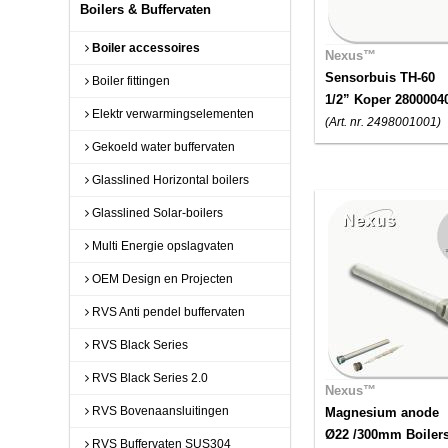
Boilers & Buffervaten
Boiler accessoires
Nexus™
Sensorbuis TH-60
Boiler fittingen
1/2” Koper 2800004
Elektr verwarmingselementen
(Art. nr. 2498001001)
Gekoeld water buffervaten
Glasslined Horizontal boilers
Glasslined Solar-boilers
Multi Energie opslagvaten
OEM Design en Projecten
RVS Anti pendel buffervaten
RVS Black Series
RVS Black Series 2.0
Nexus™
RVS Bovenaansluitingen
Magnesium anode
Ø22 /300mm Boiler
RVS Buffervaten SUS304