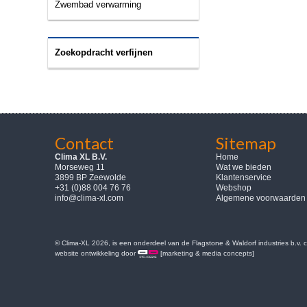
Zwembad verwarming
Zoekopdracht verfijnen
Contact
Sitemap
Clima XL B.V.
Home
Morseweg 11
Wat we bieden
3899 BP Zeewolde
Klantenservice
+31 (0)88 004 76 76
Webshop
info@clima-xl.com
Algemene voorwaarden
© Clima-XL 2026, is een onderdeel van de Flagstone & Waldorf industries b.v.
website ontwikkeling door
[marketing & media concepts]