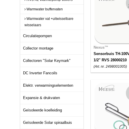
Warmwater buffervaten
Warmwater vat +uitwisselbare
wisselaars
Circulatiepompen
Nexus™
Collector montage
Sensorbuis TH-100
1/2" RVS 28000210
Collectoren "Solar Keymark"
(Art. nr. 2498001005)
DC Inverter Fancoils
Elektr. verwarmingselementen
Expansie & drukvaten
Geïsoleerde koelleiding
Geïsoleerde Solar spiraalbuis