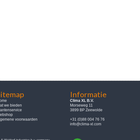
Sitemap
Informatie
ome
Clima XL B.V.
at we bieden
Morseweg 11
lantenservice
3899 BP Zeewolde
ebshop
lgemene voorwaarden
+31 (0)88 004 76 76
info@clima-xl.com
& Waldorf industries b.v. company