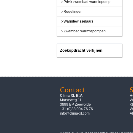
Privé zwembad warmtepomp
Regelingen
Warmtewisselaars
Zwembad warmtepompen
Zoekopdracht verfijnen
Contact
Clima XL B.V.
H
Morseweg 11
W
3899 BP Zeewolde
K
+31 (0)88 004 76 76
W
info@clima-xl.com
A
© Clima-XL 2026, is een onderdeel van de Flagstone 