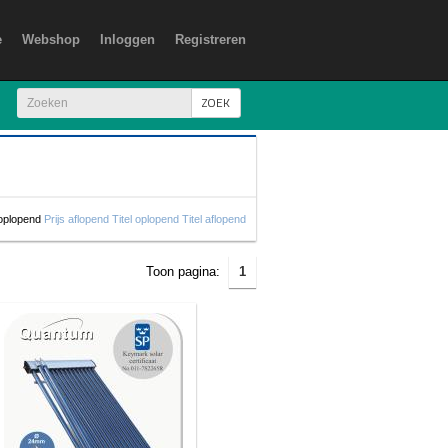
e
Webshop
Inloggen
Registreren
ZOEK
 oplopend
Prijs aflopend
Titel oplopend
Titel aflopend
Toon pagina:
1