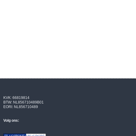
KVK: 66819814
BTW: NL856710489B01
EORI: NL856710489
Volg ons: