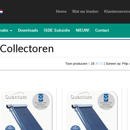
Home
Wat we bieden
Klantenservic
matie
Downloads
ISDE Subsidie
NIEUW!
Contact
Collectoren
Toon producten
9
18
36
72
| Sorteer op: Prijs