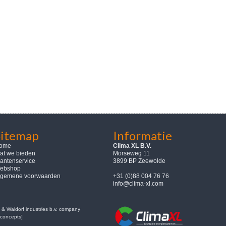
Sitemap
Informatie
ome
Clima XL B.V.
at we bieden
Morseweg 11
lantenservice
3899 BP Zeewolde
ebshop
lgemene voorwaarden
+31 (0)88 004 76 76
info@clima-xl.com
& Waldorf industries b.v. company
concepts]