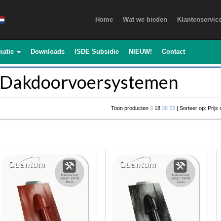
Home
Wat we bieden
Klantenservic
matie
Downloads
ISDE Subsidie
NIEUW!
Contact
Dakdoorvoersystemen
Toon producten
9
18
36
72
| Sorteer op: Prijs