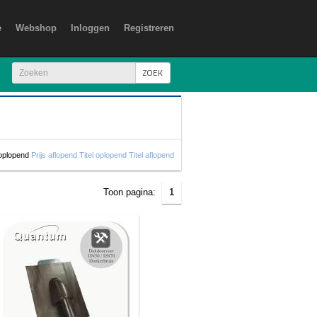
e
Webshop
Inloggen
Registreren
ZOEK
 oplopend
Prijs aflopend
Titel oplopend
Titel aflopend
Toon pagina:
1