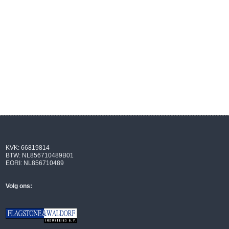
KVK: 66819814
BTW: NL856710489B01
EORI: NL856710489
Volg ons: