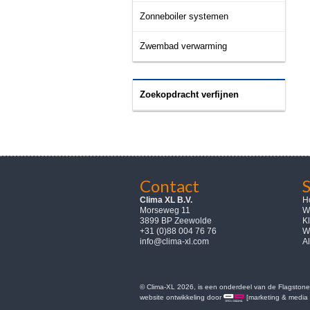
Zonneboiler systemen
Zwembad verwarming
Zoekopdracht verfijnen
Contact
Clima XL B.V.
H
Morseweg 11
W
3899 BP Zeewolde
K
+31 (0)88 004 76 76
W
info@clima-xl.com
A
© Clima-XL 2026, is een onderdeel van de Flagstone 
website ontwikkeling door
[marketing & media 