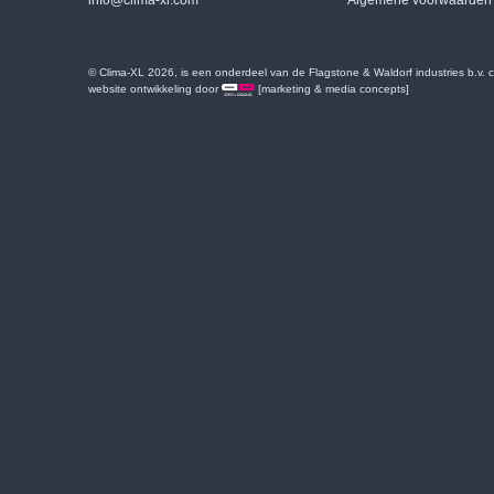
info@clima-xl.com
Algemene voorwaarden
© Clima-XL 2026, is een onderdeel van de Flagstone & Waldorf industries b.v.
website ontwikkeling door
[marketing & media concepts]