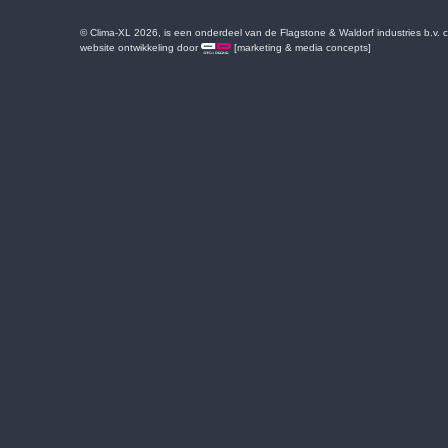
© Clima-XL 2026, is een onderdeel van de Flagstone & Waldorf industries b.v.
website ontwikkeling door
[marketing & media concepts]