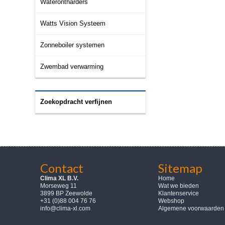
Waterontharders
Watts Vision Systeem
Zonneboiler systemen
Zwembad verwarming
Zoekopdracht verfijnen
Contact
Sitemap
Clima XL B.V.
Home
Morseweg 11
Wat we bieden
3899 BP Zeewolde
Klantenservice
+31 (0)88 004 76 76
Webshop
info@clima-xl.com
Algemene voorwaarden