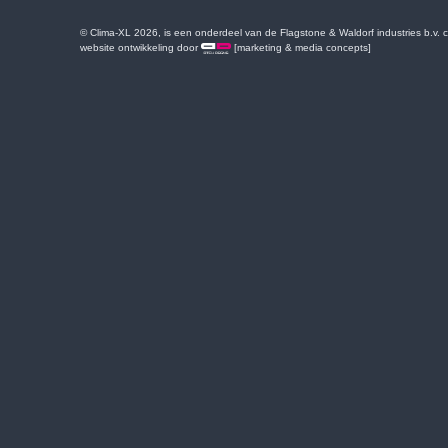
© Clima-XL 2026, is een onderdeel van de Flagstone & Waldorf industries b.v.
website ontwikkeling door
[marketing & media concepts]