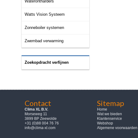
Waterontharders
Watts Vision Systeem
Zonneboiler systemen
Zwembad verwarming
Zoekopdracht verfijnen
Contact
Sitemap
Clima XL B.V.
Home
Morseweg 11
Wat we bieden
3899 BP Zeewolde
Klantenservice
+31 (0)88 004 76 76
Webshop
info@clima-xl.com
Algemene voorwaarden