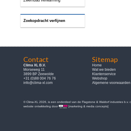
Zwembad verwarming
Zoekopdracht verfijnen
Contact
Sitemap
Clima XL B.V.
Home
Morseweg 11
Wat we bieden
3899 BP Zeewolde
Klantenservice
+31 (0)88 004 76 76
Webshop
info@clima-xl.com
Algemene voorwaarden
© Clima-XL 2026, is een onderdeel van de Flagstone & Waldorf industries b.v.
website ontwikkeling door
[marketing & media concepts]