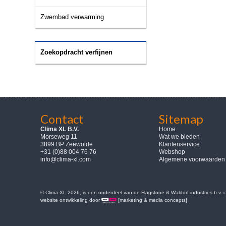
Zwembad verwarming
Zoekopdracht verfijnen
Contact
Sitemap
Clima XL B.V.
Home
Morseweg 11
Wat we bieden
3899 BP Zeewolde
Klantenservice
+31 (0)88 004 76 76
Webshop
info@clima-xl.com
Algemene voorwaarden
© Clima-XL 2026, is een onderdeel van de Flagstone & Waldorf industries b.v.
website ontwikkeling door
[marketing & media concepts]