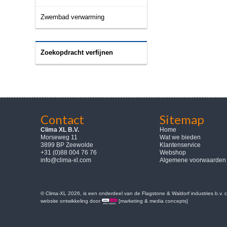
Zwembad verwarming
Zoekopdracht verfijnen
Contact
Sitemap
Clima XL B.V.
Home
Morseweg 11
Wat we bieden
3899 BP Zeewolde
Klantenservice
+31 (0)88 004 76 76
Webshop
info@clima-xl.com
Algemene voorwaarden
© Clima-XL 2026, is een onderdeel van de Flagstone & Waldorf industries b.v.
website ontwikkeling door
[marketing & media concepts]