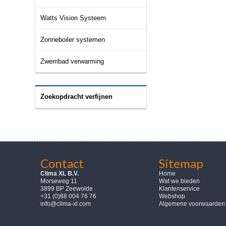
Watts Vision Systeem
Zonneboiler systemen
Zwembad verwarming
Zoekopdracht verfijnen
Contact
Sitemap
Clima XL B.V.
Home
Morseweg 11
Wat we bieden
3899 BP Zeewolde
Klantenservice
+31 (0)88 004 76 76
Webshop
info@clima-xl.com
Algemene voorwaarden