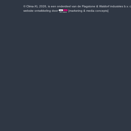
© Clima-XL 2026, is een onderdeel van de Flagstone & Waldorf industries b.v.
website ontwikkeling door
[marketing & media concepts]