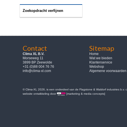
Zoekopdracht verfijnen
Contact
Sitemap
Clima XL B.V.
Home
Morseweg 11
Wat we bieden
3899 BP Zeewolde
Klantenservice
+31 (0)88 004 76 76
Webshop
info@clima-xl.com
Algemene voorwaarden
© Clima-XL 2026, is een onderdeel van de Flagstone & Waldorf industries b.v.
website ontwikkeling door
[marketing & media concepts]