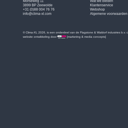
Morseweg 11
Wat we bieden
3899 BP Zeewolde
Klantenservice
+31 (0)88 004 76 76
Webshop
info@clima-xl.com
Algemene voorwaarden
© Clima-XL 2026, is een onderdeel van de Flagstone & Waldorf industries b.v.
website ontwikkeling door
[marketing & media concepts]