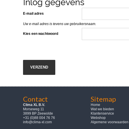
Inlog gegevens
E-mail adres
Uw e-mail adres is tevens uw gebruikersnaam.
Kies een wachtwoord
Contact
Sitemap
Clima XL B.V.
Home
Morseweg 11
Wat we bieden
3899 BP Zeewolde
Klantenservice
+31 (0)88 004 76 76
Webshop
info@clima-xl.com
Algemene voorwaarden