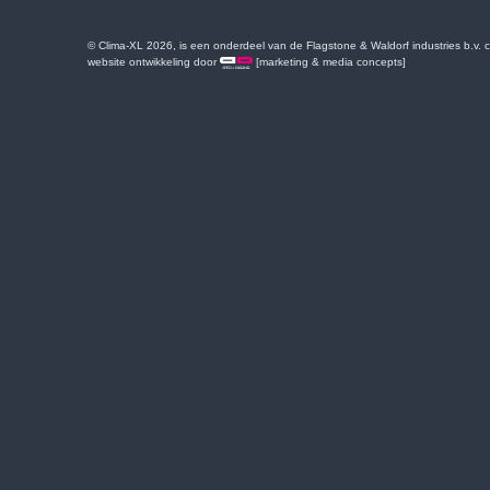
© Clima-XL 2026, is een onderdeel van de Flagstone & Waldorf industries b.v.
website ontwikkeling door
[marketing & media concepts]