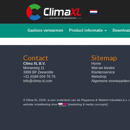
Gasloos verwarmen
Product informatie
Downloa
Contact
Sitemap
Clima XL B.V.
Home
Morseweg 11
Wat we bieden
3899 BP Zeewolde
Klantenservice
+31 (0)88 004 76 76
Webshop
info@clima-xl.com
Algemene voorwaarden
© Clima-XL 2026, is een onderdeel van de Flagstone & Waldorf industries b.v.
website ontwikkeling door
[marketing & media concepts]