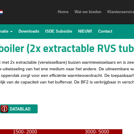
Home
Wat we bieden
Klantenservic
matie
Downloads
ISDE Subsidie
NIEUW!
Contact
boiler (2x extractable RVS tu
 met 2x extractable (verwisselbare) buizen warmtewisselaars en is zee
-uitwisseling van het ene medium naar het andere. De uitneembare w
t oppervlak zorgt voor een efficiënte warmteoverdracht. De toepasbaar
jk van de capaciteit van het buffervat. De BF2 is verkrijgbaar in versch
1500- 2000
3000- 5000