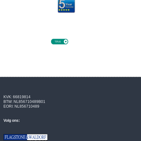
KVK: 66819814
BTW: NL856710489B01
EORI: NL856710489
Volg ons: