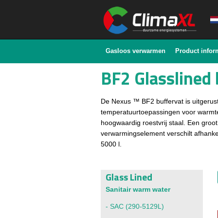
Gasloos verwarmen
Product infor
BF2 Glasslined 
De Nexus ™ BF2 buffervat is uitgerust
temperatuurtoepassingen voor warmte
hoogwaardig roestvrij staal. Een groo
verwarmingselement verschilt afhankeli
5000 l.
Glass Lined
Sanitair warm water
-
SAC
(290-5129L)