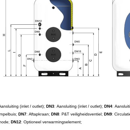
Aansluiting (inlet / outlet)
;
DN3
:
Aansluiting (inlet / outlet)
;
DN4
:
Aansluiti
mpelbuis;
DN7
:
Aftapkraan
;
DN8
:
P&T veiligheidsventiel
;
DN9
: Circulat
anode;
DN12
: Optioneel verwarmingselement;