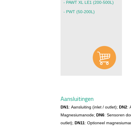
-
PAWT XL LE1
(200-500L)
-
PWT
(50-200L)
Aansluitingen
DN1
:
Aansluiting (inlet / outlet)
;
DN2
:
Magnesiumanode;
DN6
: Sensoren do
outlet);
DN11
: Optioneel magnesium