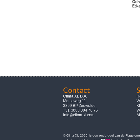
Contact
Clima XL B.V.
H
Morseweg 11
W
3899 BP Zeewolde
K
+31 (0)88 004 76 76
W
info@clima-xl.com
A
© Clima-XL 2026, is een onderdeel van de Flagstone 