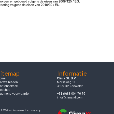
Sitemap
Informatie
ome
Clima XL B.V.
at we bieden
Morseweg 11
lantenservice
3899 BP Zeewolde
ebshop
lgemene voorwaarden
+31 (0)88 004 76 76
info@clima-xl.com
& Waldorf industries b.v. company