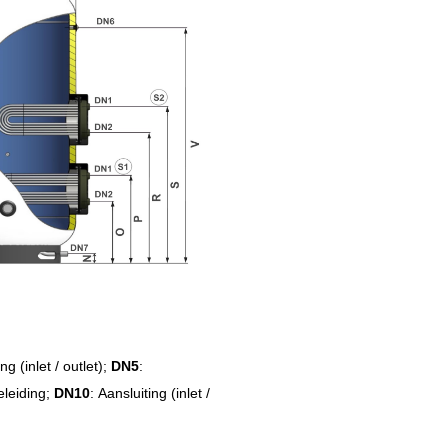
ng (inlet / outlet)
;
DN5
:
ieleiding;
DN10
: Aansluiting (inlet /