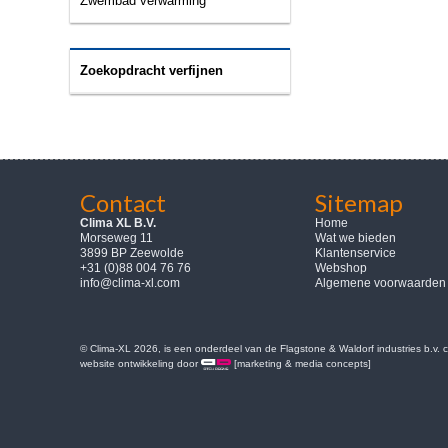
Zwembad verwarming
Zoekopdracht verfijnen
Contact
Sitemap
Clima XL B.V.
Home
Morseweg 11
Wat we bieden
3899 BP Zeewolde
Klantenservice
+31 (0)88 004 76 76
Webshop
info@clima-xl.com
Algemene voorwaarden
© Clima-XL 2026, is een onderdeel van de Flagstone & Waldorf industries b.v.
website ontwikkeling door
[marketing & media concepts]