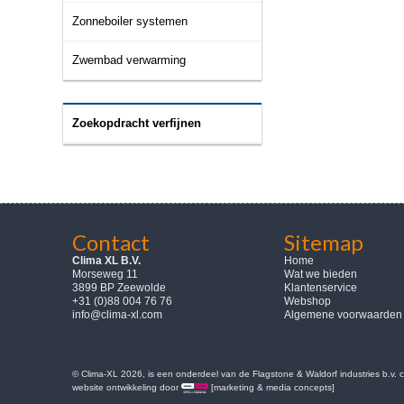
Zonneboiler systemen
Zwembad verwarming
Zoekopdracht verfijnen
Contact
Sitemap
Clima XL B.V.
Home
Morseweg 11
Wat we bieden
3899 BP Zeewolde
Klantenservice
+31 (0)88 004 76 76
Webshop
info@clima-xl.com
Algemene voorwaarden
© Clima-XL 2026, is een onderdeel van de Flagstone & Waldorf industries b.v.
website ontwikkeling door
[marketing & media concepts]