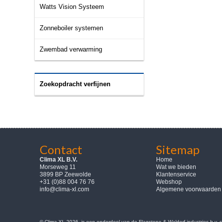
Watts Vision Systeem
Zonneboiler systemen
Zwembad verwarming
Zoekopdracht verfijnen
Contact
Sitemap
Clima XL B.V.
Home
Morseweg 11
Wat we bieden
3899 BP Zeewolde
Klantenservice
+31 (0)88 004 76 76
Webshop
info@clima-xl.com
Algemene voorwaarden
© Clima-XL 2026, is een onderdeel van de Flagstone & Waldorf industries b.v.