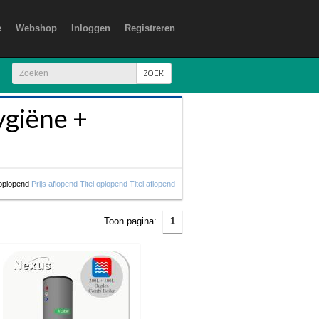
e
Webshop
Inloggen
Registreren
ZOEK
giëne +
 oplopend
Prijs aflopend
Titel oplopend
Titel aflopend
Toon pagina:
1