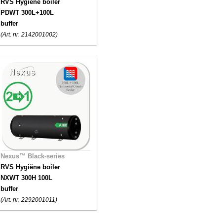
RVS Hygiëne boiler
PDWT 300L+100L
buffer
(Art. nr. 2142001002)
Nexus™ Black-series
RVS Hygiëne boiler
NXWT 300H 100L
buffer
(Art. nr. 2292001011)