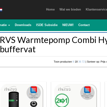
Home
Wat we bieden
Klantenservic
matie
Downloads
ISDE Subsidie
NIEUW!
Contact
RVS Warmtepomp Combi Hy
buffervat
Toon producten
9
18
36
72
| Sorteer op: Prijs