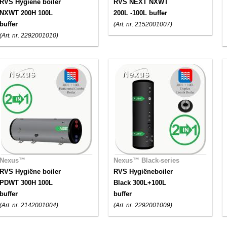
RVS Hygiëne boiler
RVS NEXT NXWT
NXWT 200H 100L
200L -100L buffer
buffer
(Art. nr. 2152001007)
(Art. nr. 2292001010)
Nexus™
Nexus™ Black-series
RVS Hygiëne boiler
RVS Hygiëneboiler
PDWT 300H 100L
Black 300L+100L
buffer
buffer
(Art. nr. 2142001004)
(Art. nr. 2292001009)