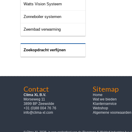
Watts Vision Systeem
Zonneboiler systemen
Zwembad verwarming
Zoekopdracht verfijnen
Contact
Sitemap
Clima XL B.V.
Home
Morseweg 11
Wat we bieden
3899 BP Zeewolde
Klantenservice
+31 (0)88 004 76 76
Webshop
info@clima-xl.com
Algemene voorwaarden
© Clima-XL 2026, is een onderdeel van de Flagstone & Waldorf industries b.v.