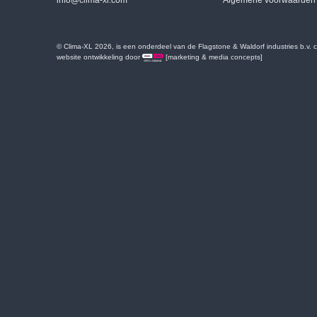
info@clima-xl.com
Algemene voorwaarden
© Clima-XL 2026, is een onderdeel van de Flagstone & Waldorf industries b.v.
website ontwikkeling door
[marketing & media concepts]