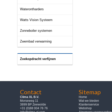
Waterontharders
Watts Vision Systeem
Zonneboiler systemen
Zwembad verwarming
Zoekopdracht verfijnen
Contact
Sitemap
Clima XL B.V.
Home
Morseweg 11
Wat we bieden
3899 BP Zeewolde
Klantenservice
+31 (0)88 004 76 76
Webshop