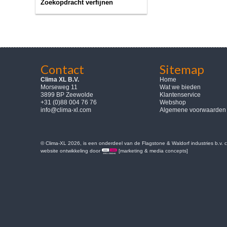
Zoekopdracht verfijnen
Contact
Sitemap
Clima XL B.V.
Home
Morseweg 11
Wat we bieden
3899 BP Zeewolde
Klantenservice
+31 (0)88 004 76 76
Webshop
info@clima-xl.com
Algemene voorwaarden
© Clima-XL 2026, is een onderdeel van de Flagstone & Waldorf industries b.v.
website ontwikkeling door
[marketing & media concepts]