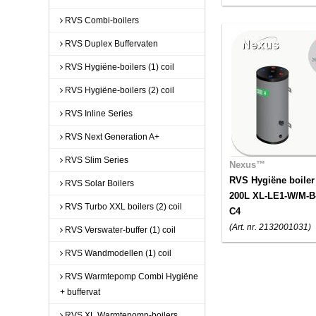
RVS Combi-boilers
RVS Duplex Buffervaten
RVS Hygiëne-boilers (1) coil
RVS Hygiëne-boilers (2) coil
RVS Inline Series
RVS Next Generation A+
RVS Slim Series
Nexus™
RVS Hygiëne boiler
RVS Solar Boilers
200L XL-LE1-W/M-B
RVS Turbo XXL boilers (2) coil
C4
(Art. nr. 2132001031)
RVS Verswater-buffer (1) coil
RVS Wandmodellen (1) coil
RVS Warmtepomp Combi Hygiëne
+ buffervat
RVS XL Warmtepomp-boilers