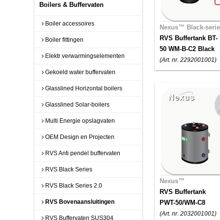
Boilers & Buffervaten
Boiler accessoires
Nexus™ Black-seri
RVS Buffertank BT-
Boiler fittingen
50 WM-B-C2 Black
Elektr verwarmingselementen
(Art. nr. 2292001001)
Gekoeld water buffervaten
Glasslined Horizontal boilers
Glasslined Solar-boilers
Multi Energie opslagvaten
OEM Design en Projecten
RVS Anti pendel buffervaten
RVS Black Series
Nexus™
RVS Black Series 2.0
RVS Buffertank
RVS Bovenaansluitingen
PWT-50/WM-C8
(Art. nr. 2032001001)
RVS Buffervaten SUS304