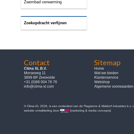
Zwembad verwarming
Zoekopdracht verfijnen
Contact
Sitemap
Clima XL B.V.
Home
Morseweg 11
Wat we bieden
3899 BP Zeewolde
Klantenservice
+31 (0)88 004 76 76
Webshop
info@clima-xl.com
Algemene voorwaarden
© Clima-XL 2026, is een onderdeel van de Flagstone & Waldorf industries b.v.
website ontwikkeling door
[marketing & media concepts]