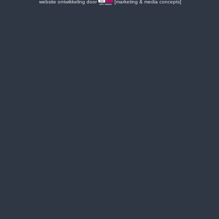
website ontwikkeling door
[marketing & media concepts]