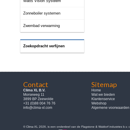
Watts Vision Systeem
Zonneboiler systemen
Zwembad verwarming
Zoekopdracht verfijnen
Contact
Sitemap
Clima XL B.V.
Home
Morseweg 11
Wat we bieden
3899 BP Zeewolde
Klantenservice
+31 (0)88 004 76 76
Webshop
info@clima-xl.com
Algemene voorwaarden
© Clima-XL 2026, is een onderdeel van de Flagstone & Waldorf industries b.v.