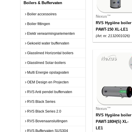
Boilers & Buffervaten
Boiler accessoires
Nexus™
RVS Hygiëne boiler
Boiler fittingen
PAWT-150 XL-LE1
Elektr verwarmingselementen
(Art. nr. 2132001026)
Gekoeld water buffervaten
Glasslined Horizontal boilers
Glasslined Solar-boilers
Multi Energie opslagvaten
OEM Design en Projecten
RVS Anti pendel buffervaten
RVS Black Series
Nexus™
RVS Black Series 2.0
RVS Hygiëne boiler
RVS Bovenaansluitingen
PAWT-180H(S) XL-
LE1
RVS Buffervaten SUS304