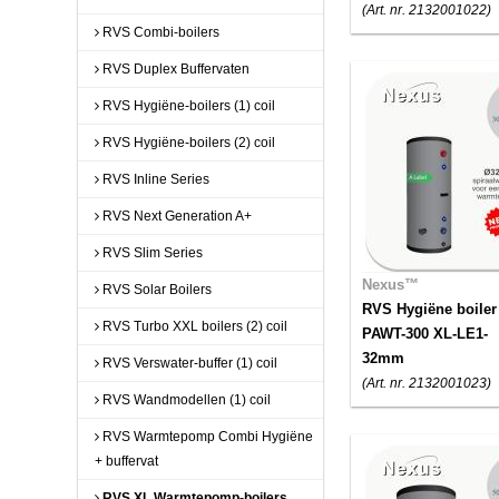
(Art. nr. 2132001022)
RVS Combi-boilers
RVS Duplex Buffervaten
RVS Hygiëne-boilers (1) coil
RVS Hygiëne-boilers (2) coil
RVS Inline Series
RVS Next Generation A+
RVS Slim Series
Nexus™
RVS Solar Boilers
RVS Hygiëne boiler
RVS Turbo XXL boilers (2) coil
PAWT-300 XL-LE1-
32mm
RVS Verswater-buffer (1) coil
(Art. nr. 2132001023)
RVS Wandmodellen (1) coil
RVS Warmtepomp Combi Hygiëne
+ buffervat
RVS XL Warmtepomp-boilers