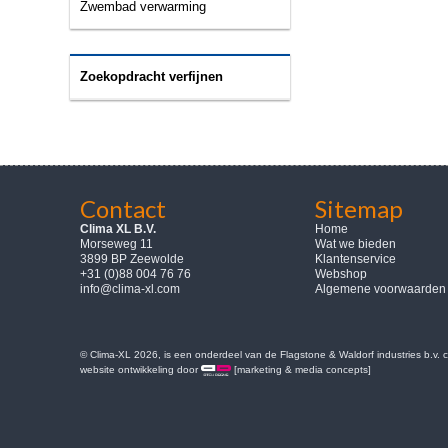
Zwembad verwarming
Zoekopdracht verfijnen
Contact
Sitemap
Clima XL B.V.
Home
Morseweg 11
Wat we bieden
3899 BP Zeewolde
Klantenservice
+31 (0)88 004 76 76
Webshop
info@clima-xl.com
Algemene voorwaarden
© Clima-XL 2026, is een onderdeel van de Flagstone & Waldorf industries b.v.
website ontwikkeling door
[marketing & media concepts]