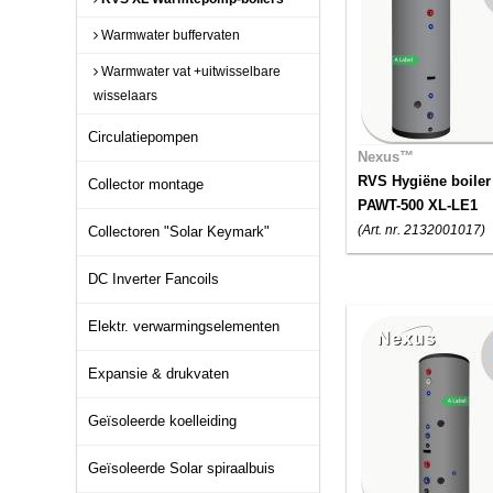
Warmwater buffervaten
Warmwater vat +uitwisselbare
wisselaars
Circulatiepompen
Nexus™
RVS Hygiëne boiler
Collector montage
PAWT-500 XL-LE1
(Art. nr. 2132001017)
Collectoren "Solar Keymark"
DC Inverter Fancoils
Elektr. verwarmingselementen
Expansie & drukvaten
Geïsoleerde koelleiding
Geïsoleerde Solar spiraalbuis