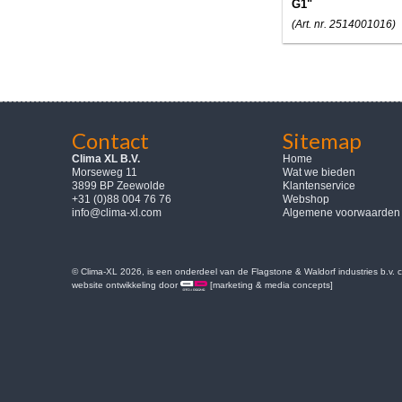
G1"
(Art. nr. 2514001016)
Contact
Sitemap
Clima XL B.V.
Home
Morseweg 11
Wat we bieden
3899 BP Zeewolde
Klantenservice
+31 (0)88 004 76 76
Webshop
info@clima-xl.com
Algemene voorwaarden
© Clima-XL 2026, is een onderdeel van de Flagstone & Waldorf industries b.v.
website ontwikkeling door
[marketing & media concepts]