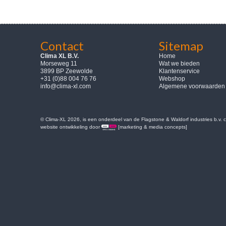
Contact
Sitemap
Clima XL B.V.
Home
Morseweg 11
Wat we bieden
3899 BP Zeewolde
Klantenservice
+31 (0)88 004 76 76
Webshop
info@clima-xl.com
Algemene voorwaarden
© Clima-XL 2026, is een onderdeel van de Flagstone & Waldorf industries b.v.
website ontwikkeling door
[marketing & media concepts]