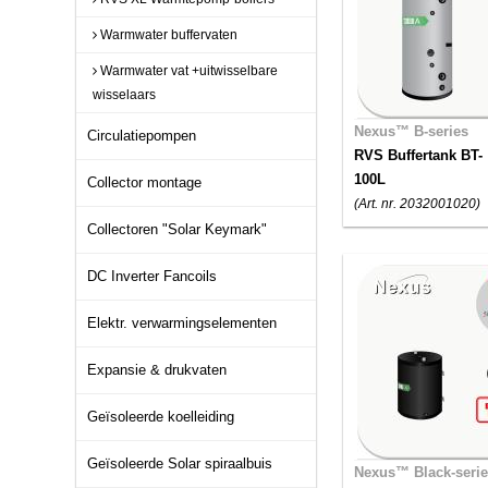
Warmwater buffervaten
Warmwater vat +uitwisselbare
wisselaars
Nexus™ B-series
Circulatiepompen
RVS Buffertank BT-
100L
Collector montage
(Art. nr. 2032001020)
Collectoren "Solar Keymark"
DC Inverter Fancoils
Elektr. verwarmingselementen
Expansie & drukvaten
Geïsoleerde koelleiding
Geïsoleerde Solar spiraalbuis
Nexus™ Black-seri