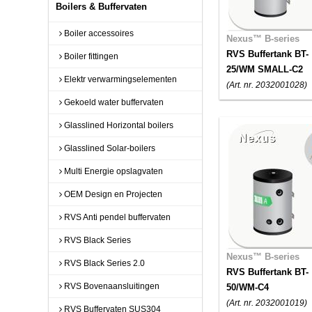
Boilers & Buffervaten
Boiler accessoires
Nexus™ B-series
RVS Buffertank BT-
Boiler fittingen
25/WM SMALL-C2
Elektr verwarmingselementen
(Art. nr. 2032001028)
Gekoeld water buffervaten
Glasslined Horizontal boilers
Glasslined Solar-boilers
Multi Energie opslagvaten
OEM Design en Projecten
RVS Anti pendel buffervaten
RVS Black Series
Nexus™ B-series
RVS Black Series 2.0
RVS Buffertank BT-
RVS Bovenaansluitingen
50/WM-C4
(Art. nr. 2032001019)
RVS Buffervaten SUS304