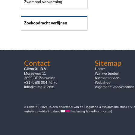
Zwembad verwarming
Zoekopdracht verfijnen
Contact
Sitemap
Clima XL B.V.
Home
Morseweg 11
Wat we bieden
3899 BP Zeewolde
Klantenservice
+31 (0)88 004 76 76
Webshop
info@clima-xl.com
Algemene voorwaarden
© Clima-XL 2026, is een onderdeel van de Flagstone & Waldorf industries b.v.
website ontwikkeling door
[marketing & media concepts]