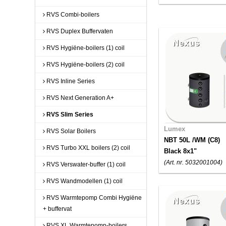
RVS Combi-boilers
RVS Duplex Buffervaten
RVS Hygiëne-boilers (1) coil
RVS Hygiëne-boilers (2) coil
RVS Inline Series
RVS Next Generation A+
RVS Slim Series
Lumex
RVS Solar Boilers
NBT 50L /WM (C8)
RVS Turbo XXL boilers (2) coil
Black 8x1"
(Art. nr. 5032001004)
RVS Verswater-buffer (1) coil
RVS Wandmodellen (1) coil
RVS Warmtepomp Combi Hygiëne
+ buffervat
RVS XL Warmtepomp-boilers