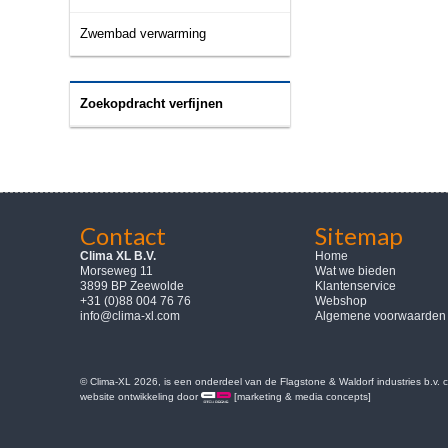
Zwembad verwarming
Zoekopdracht verfijnen
Contact
Sitemap
Clima XL B.V.
Home
Morseweg 11
Wat we bieden
3899 BP Zeewolde
Klantenservice
+31 (0)88 004 76 76
Webshop
info@clima-xl.com
Algemene voorwaarden
© Clima-XL 2026, is een onderdeel van de Flagstone & Waldorf industries b.v.
website ontwikkeling door
[marketing & media concepts]