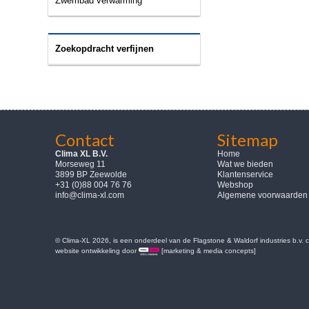
Zwembad verwarming
Zoekopdracht verfijnen
Contact
Sitemap
Clima XL B.V.
Home
Morseweg 11
Wat we bieden
3899 BP Zeewolde
Klantenservice
+31 (0)88 004 76 76
Webshop
info@clima-xl.com
Algemene voorwaarden
© Clima-XL 2026, is een onderdeel van de Flagstone & Waldorf industries b.v.
website ontwikkeling door
[marketing & media concepts]