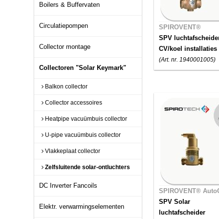
Boilers & Buffervaten
Circulatiepompen
SPIROVENT®
SPV luchtafscheide
Collector montage
CV/koel installaties
(Art. nr. 1940001005)
Collectoren "Solar Keymark"
Balkon collector
Collector accessoires
Heatpipe vacuümbuis collector
U-pipe vacuümbuis collector
Vlakkeplaat collector
Zelfsluitende solar-ontluchters
DC Inverter Fancoils
SPIROVENT® Auto
SPV Solar
Elektr. verwarmingselementen
luchtafscheider