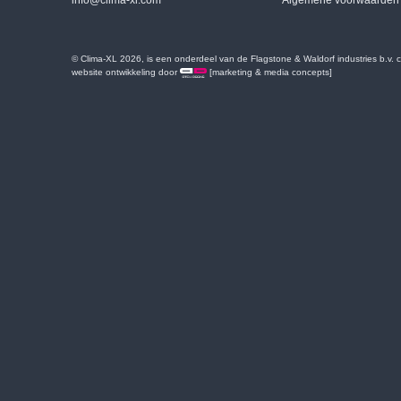
info@clima-xl.com
Algemene voorwaarden
© Clima-XL 2026, is een onderdeel van de Flagstone & Waldorf industries b.v.
website ontwikkeling door
[marketing & media concepts]