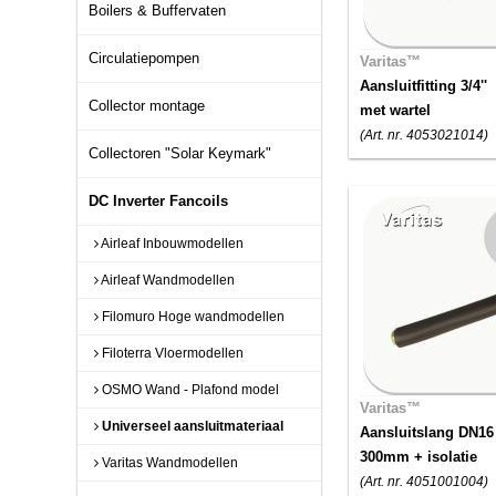
Boilers & Buffervaten
Circulatiepompen
Varitas™
Aansluitfitting 3/4''
Collector montage
met wartel
(Art. nr. 4053021014)
Collectoren "Solar Keymark"
DC Inverter Fancoils
Airleaf Inbouwmodellen
Airleaf Wandmodellen
Filomuro Hoge wandmodellen
Filoterra Vloermodellen
OSMO Wand - Plafond model
Varitas™
Universeel aansluitmateriaal
Aansluitslang DN16
300mm + isolatie
Varitas Wandmodellen
(Art. nr. 4051001004)