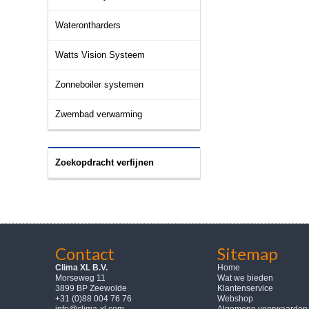
Waterontharders
Watts Vision Systeem
Zonneboiler systemen
Zwembad verwarming
Zoekopdracht verfijnen
Contact
Sitemap
Clima XL B.V.
Home
Morseweg 11
Wat we bieden
3899 BP Zeewolde
Klantenservice
+31 (0)88 004 76 76
Webshop