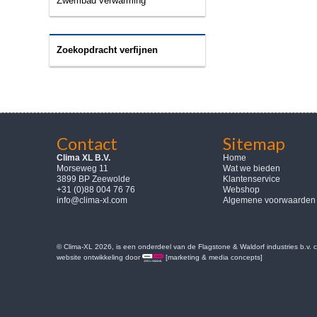
Zwembad verwarming
Zoekopdracht verfijnen
Contact
Sitemap
Clima XL B.V.
Home
Morseweg 11
Wat we bieden
3899 BP Zeewolde
Klantenservice
+31 (0)88 004 76 76
Webshop
info@clima-xl.com
Algemene voorwaarden
© Clima-XL 2026, is een onderdeel van de Flagstone & Waldorf industries b.v.
website ontwikkeling door
[marketing & media concepts]