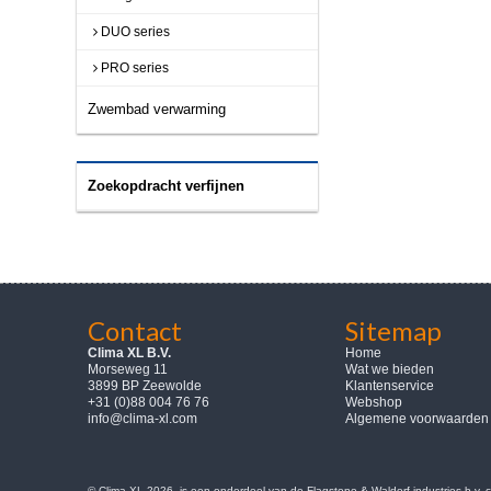
DUO series
PRO series
Zwembad verwarming
Zoekopdracht verfijnen
Contact
Sitemap
Clima XL B.V.
Home
Morseweg 11
Wat we bieden
3899 BP Zeewolde
Klantenservice
+31 (0)88 004 76 76
Webshop
info@clima-xl.com
Algemene voorwaarden
© Clima-XL 2026, is een onderdeel van de Flagstone & Waldorf industries b.v.