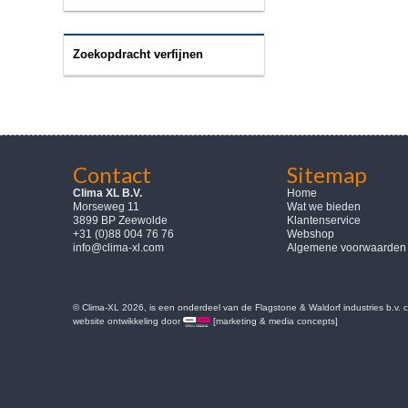
Zoekopdracht verfijnen
Contact
Sitemap
Clima XL B.V.
Home
Morseweg 11
Wat we bieden
3899 BP Zeewolde
Klantenservice
+31 (0)88 004 76 76
Webshop
info@clima-xl.com
Algemene voorwaarden
© Clima-XL 2026, is een onderdeel van de Flagstone & Waldorf industries b.v.
website ontwikkeling door
[marketing & media concepts]