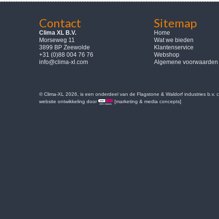
Contact
Sitemap
Clima XL B.V.
Home
Morseweg 11
Wat we bieden
3899 BP Zeewolde
Klantenservice
+31 (0)88 004 76 76
Webshop
info@clima-xl.com
Algemene voorwaarden
© Clima-XL 2026, is een onderdeel van de Flagstone & Waldorf industries b.v.
website ontwikkeling door
[marketing & media concepts]