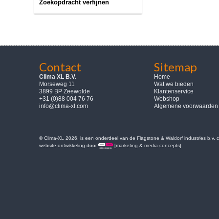
Zoekopdracht verfijnen
Contact
Sitemap
Clima XL B.V.
Home
Morseweg 11
Wat we bieden
3899 BP Zeewolde
Klantenservice
+31 (0)88 004 76 76
Webshop
info@clima-xl.com
Algemene voorwaarden
© Clima-XL 2026, is een onderdeel van de Flagstone & Waldorf industries b.v.
website ontwikkeling door
[marketing & media concepts]