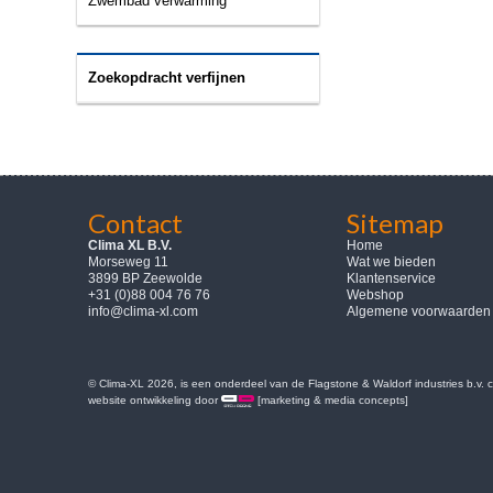
Zwembad verwarming
Zoekopdracht verfijnen
Contact
Sitemap
Clima XL B.V.
Home
Morseweg 11
Wat we bieden
3899 BP Zeewolde
Klantenservice
+31 (0)88 004 76 76
Webshop
info@clima-xl.com
Algemene voorwaarden
© Clima-XL 2026, is een onderdeel van de Flagstone & Waldorf industries b.v.
website ontwikkeling door
[marketing & media concepts]