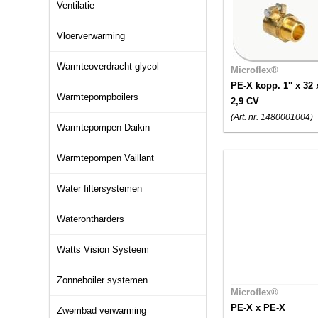
Ventilatie
Vloerverwarming
Warmteoverdracht glycol
Microflex®
PE-X kopp. 1'' x 32 
Warmtepompboilers
2,9 CV
(Art. nr. 1480001004)
Warmtepompen Daikin
Warmtepompen Vaillant
Water filtersystemen
Waterontharders
Watts Vision Systeem
Zonneboiler systemen
Microflex®
PE-X x PE-X
Zwembad verwarming