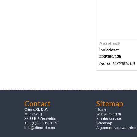
Microflex®
Isolatieset
200/160/125
(Art. nr. 1480001019)
Contact
Sitemap
Clima XL B.V.
Home
Morseweg 11
Wat we bieden
3899 BP Zeewolde
Klantenservice
+31 (0)88 004 76 76
Webshop
info@clima-xl.com
Algemene voorwaarden