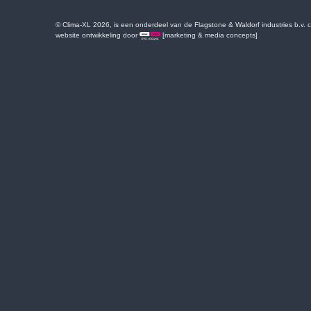
© Clima-XL 2026, is een onderdeel van de Flagstone & Waldorf industries b.v.
website ontwikkeling door
[marketing & media concepts]