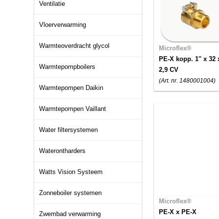
Ventilatie
Vloerverwarming
Warmteoverdracht glycol
Microflex®
PE-X kopp. 1'' x 32 
Warmtepompboilers
2,9 CV
(Art. nr. 1480001004)
Warmtepompen Daikin
Warmtepompen Vaillant
Water filtersystemen
Waterontharders
Watts Vision Systeem
Zonneboiler systemen
Microflex®
PE-X x PE-X
Zwembad verwarming