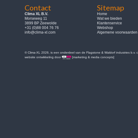
Contact
Sitemap
Clima XL B.V.
Home
Morseweg 11
Wat we bieden
3899 BP Zeewolde
Klantenservice
+31 (0)88 004 76 76
Webshop
info@clima-xl.com
Algemene voorwaarden
© Clima-XL 2026, is een onderdeel van de Flagstone & Waldorf industries b.v.
website ontwikkeling door
[marketing & media concepts]