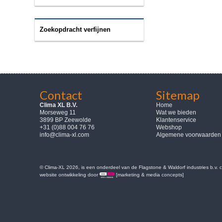
Zoekopdracht verfijnen
Contact
Sitemap
Clima XL B.V.
Home
Morseweg 11
Wat we bieden
3899 BP Zeewolde
Klantenservice
+31 (0)88 004 76 76
Webshop
info@clima-xl.com
Algemene voorwaarden
© Clima-XL 2026, is een onderdeel van de Flagstone & Waldorf industries b.v.
website ontwikkeling door
[marketing & media concepts]