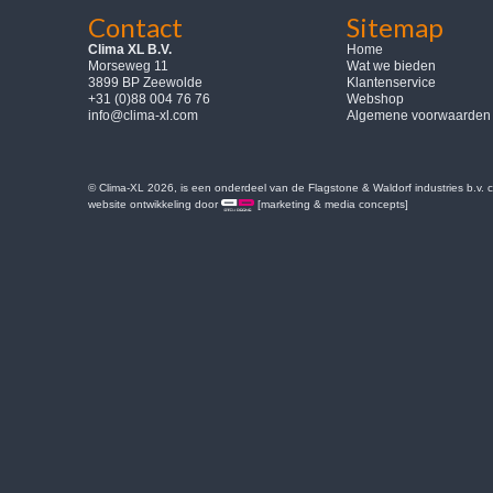
Contact
Sitemap
Clima XL B.V.
Home
Morseweg 11
Wat we bieden
3899 BP Zeewolde
Klantenservice
+31 (0)88 004 76 76
Webshop
info@clima-xl.com
Algemene voorwaarden
© Clima-XL 2026, is een onderdeel van de Flagstone & Waldorf industries b.v.
website ontwikkeling door
[marketing & media concepts]